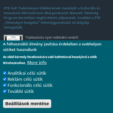
PTE ÁJK Tudományos Diákköreinek munkáját a Kulturális és
Innovációs Minisztérium által gondozott Nemzeti Tehetség
Program keretében meghirdetett pályázatok, továbbá a PTE
„Tehetségre hangolva” tehetséggondozási stratégiája
támogatják.
Tájékoztatás nyári működési rendről
A felhasználói élmény javítása érdekében a webhelyen
2026. július 31.
sütiket használunk
Az oldal bármely hivatkozására való kattintással hozzájárul a sütik
Internationale rechtsvergleichende Konferenz für junge
More info
létrehozásához.
Juristinnen und Juristen in Győr – Bewerbungsfrist: 25.
August 2026
2026. július 28.
Analitikai célú sütik
Reklám célú sütik
Funkcionális célú sütik
További sütik
Pécsi Tudományegyetem |
Kancellária
|
Informatikai
és Innovációs Igazgatóság
|
Portál csoport
- 2020.
Beállítások mentése