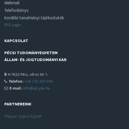
Webmail
Telefonkönyv
Korábbi tanulmányi tájékoztatók
PTE Login
KAPCSOLAT
PÉCSI TUDOMÁNYEGYETEM
ÁLLAM- ÉS JOGTUDOMÁNYI KAR
H-7622 Pécs, 48-as tér 1.
Telefon:
+36 (72) 501-599
E-mail:
info@ajk.pte.hu
PARTNEREINK
Magyar Jogász Egylet