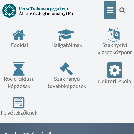
Ugrás
Pécsi Tudományegyetem
a
Állam- és Jogtudományi Kar
Doktor
tartalomra
menü
Főoldal
Hallgatóknak
Szaknyelvi
Vizsgaközpont
Rövid ciklusú
Szakirányú
Doktori Iskola
képzések
továbbképzések
Felvételizőknek